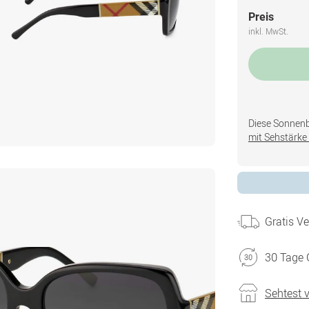
Preis
inkl. MwSt.
Diese Sonnenbri
mit Sehstärke 
Gratis V
30 Tage 
Sehtest 