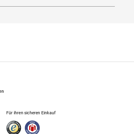
as Traditionslabel gilt heute als das
tilvoll miteinander zu verbinden und sich
sitzen einen einzigartigen Charme. Weiche
r Eleganz. Die Modelle verkörpern dabei
chen Klassiker!
en
Für ihren sicheren Einkauf