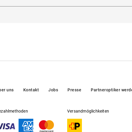
cht aus den Augen lassen!
dorna 3, 20123, Milan, Italien
Gleitsichtfähig
:
Nein
en/brands/customer-care/
Hersteller
:
Luxottica Group S.p.A
steht für weit mehr als ihr berühmtes Check-Karomuster. D
rberry
chthin. Kaum eine andere Marke weiß Tradition und Moderne so s
ovativen Designs der Gestelle beleben Modeklassiker neu und be
nander kombiniert und verschaffen einen Eindruck von anmutige
e Qualitäts- und Designansprüche. Entdecken auch Sie den britis
ber uns
Kontakt
Jobs
Presse
Partneroptiker werd
ezahlmethoden
Versandmöglichkeiten