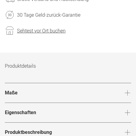
30 Tage Geld-zurück-Garantie
Sehtest vor Ort buchen
Produktdetails
Maße
Stegbreite
:
23
mm
Glashö
Eigenschaften
Marke
:
Saint Laurent
Produktbeschreibung