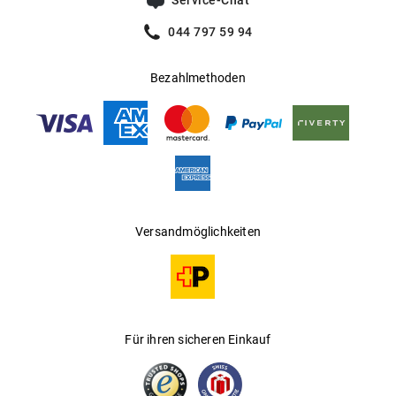
Service-Chat
Hersteller
:
Op Couture Brillen GmbH
044 797 59 94
Bezahlmethoden
Versandmöglichkeiten
Für ihren sicheren Einkauf