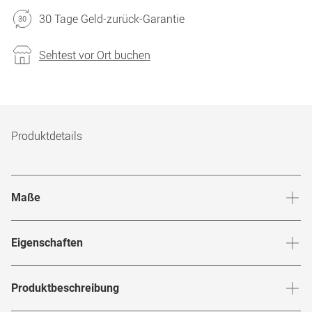
30 Tage Geld-zurück-Garantie
Sehtest vor Ort buchen
Produktdetails
Maße
Stegbreite
:
16
mm
Glashö
Eigenschaften
Marke
:
Cazal
Produktbeschreibung
Produktnummer
:
6772814