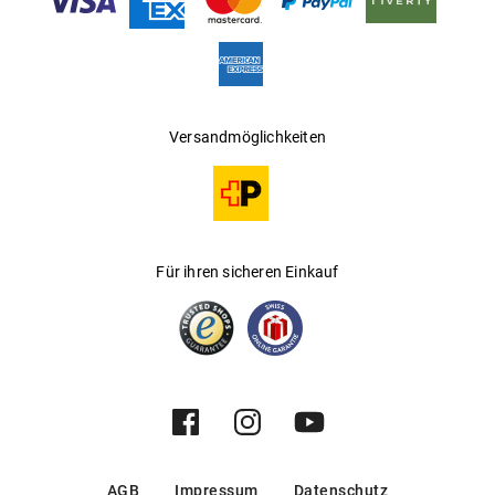
verpflichtet sich ethischen Werten und ist davon überzeugt,
dass jedes Unternehmen für die Ressourcen, die es
verwendet und den Einfluss, den es auf die Umwelt hat,
verantwortlich ist.
Versandmöglichkeiten
Stella ist außerdem Mitbegründerin des SOS Fund, der
junge Start-ups der nächsten Generation an der Basis
unterstützt, um naturverbundene Lösungen und
Innovationen zu fördern.
Für ihren sicheren Einkauf
AGB
Impressum
Datenschutz