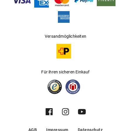
Bio basierte Kunststoffe können – abhängig von der
Hersteller
:
Kering Eyewear DACH GmbH
Materialkombination und dem Herstellungsprozess –
recycelbar oder industriell kompostierbar sein. Damit
leisten sie einen Beitrag zu einer nachhaltigeren
Materialnutzung und fördern den Einsatz innovativer,
Versandmöglichkeiten
ressourcenschonender Lösungen.
Die Herkunft des biobasierten Anteils und die
Materialeigenschaften werden durch anerkannte Standards
und Zertifikate unserer Lieferanten belegt:
Für ihren sicheren Einkauf
– Bestimmung des biobasierten
ASTM D6866
Kohlenstoffanteils
– Verifizierter biobasierter Anteil von
EN 16785 1
Produkten
AGB
Impressum
Datenschutz