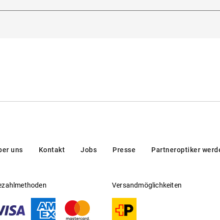
, 16, 32013, Villanova, Italien
Gleitsichtfähig
:
Nein
Hersteller
:
Thelios
ber uns
Kontakt
Jobs
Presse
Partneroptiker werd
ezahlmethoden
Versandmöglichkeiten