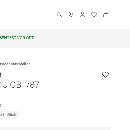
SEHTEST VOR ORT
rsace Sonnenbrillen
e
9U GB1/87
z
erhältlich