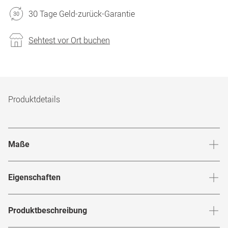
30 Tage Geld-zurück-Garantie
Sehtest vor Ort buchen
Produktdetails
Maße
Stegbreite
:
15
mm
Glashö
Eigenschaften
Marke
:
Saint Laurent
Produktbeschreibung
Produktnummer
:
7887033