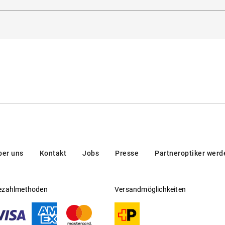
dorna 3, 20123, Milan, Italien
Gleitsichtfähig
:
Nein
en/brands/customer-care/
Hersteller
:
Luxottica Group S.p.A
ber uns
Kontakt
Jobs
Presse
Partneroptiker werd
ezahlmethoden
Versandmöglichkeiten