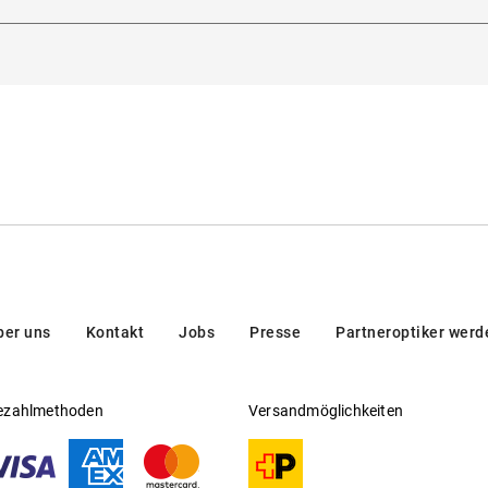
tichiero 180, 35135, Padova, Italien
Gleitsichtfähig
:
Ja
Hersteller
:
Kering Eyewear DACH GmbH
g
ber uns
Kontakt
Jobs
Presse
Partneroptiker werd
ezahlmethoden
Versandmöglichkeiten