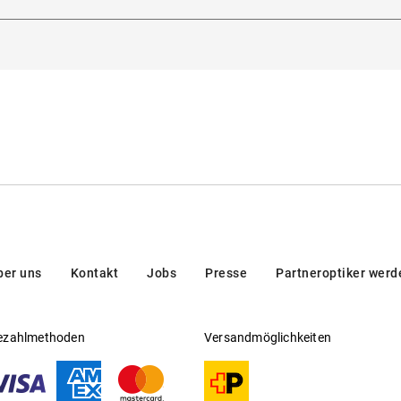
tichiero 180, 35135, Padova, Italien
Gleitsichtfähig
:
Nein
Hersteller
:
Kering Eyewear DACH GmbH
ber uns
Kontakt
Jobs
Presse
Partneroptiker werd
ezahlmethoden
Versandmöglichkeiten