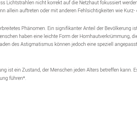
 Lichtstrahlen nicht korrekt auf die Netzhaut fokussiert werde
n allein auftreten oder mit anderen Fehlsichtigkeiten wie Kurz- 
reitetes Phänomen. Ein signifikanter Anteil der Bevölkerung ist
Menschen haben eine leichte Form der Hornhautverkrümmung, die
raden des Astigmatismus können jedoch eine speziell angepasste B
  
 ist ein Zustand, der Menschen jeden Alters betreffen kann. Es 
ung führen*.