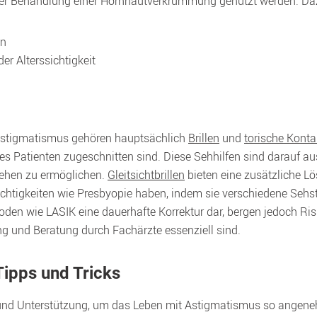
i der Behandlung einer Hornhautverkrümmung genutzt werden. Da
en
der Alterssichtigkeit
Astigmatismus gehören hauptsächlich 
Brillen
 und 
torische Konta
 Patienten zugeschnitten sind. Diese Sehhilfen sind darauf a
Sehen zu ermöglichen. 
Gleitsichtbrillen
 bieten eine zusätzliche Lö
chtigkeiten wie Presbyopie haben, indem sie verschiedene Sehst
den wie LASIK eine dauerhafte Korrektur dar, bergen jedoch Risik
 und Beratung durch Fachärzte essenziell sind.
ipps und Tricks
und Unterstützung, um das Leben mit Astigmatismus so angene