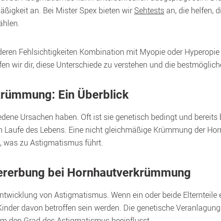
ßigkeit an. Bei Mister Spex bieten wir 
Sehtests
 an, die helfen,
ählen.
ren Fehlsichtigkeiten Kombination mit Myopie oder Hyperopie au
lfen wir dir, diese Unterschiede zu verstehen und die bestmögli
krümmung: Ein Überblick
e Ursachen haben. Oft ist sie genetisch bedingt und bereits be
 im Laufe des Lebens. Eine nicht gleichmäßige Krümmung der Hornh
n, was zu Astigmatismus führt.
Vererbung bei Hornhautverkrümmung
r Entwicklung von Astigmatismus. Wenn ein oder beide Elternteile
Kinder davon betroffen sein werden. Die genetische Veranlagung
um den Grad des Astigmatismus beeinflusst.