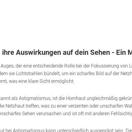
hre Auswirkungen auf dein Sehen - Ein M
s Auges, der eine entscheidende Rolle bei der Fokussierung von Lic
ndem sie Lichtstrahlen bündelt, um ein scharfes Bild auf der Net
mt, was eine klare Sicht ermöglicht.
nnt als Astigmatismus, ist die Hornhaut ungleichmäßig gekrüm
die Netzhaut treffen, was zu einer verzerrten oder unscharfen 
unscharfes Sehen verursachen und ist oft mit anderen Fehlsichti
t bei Astigmatismus kann unterschiedlich ausgeprägt sein. D