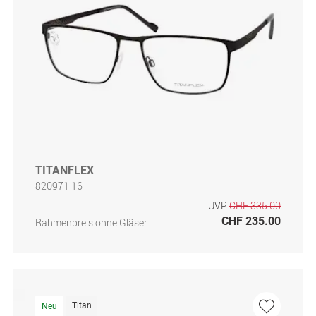
TITANFLEX
820971 16
UVP
CHF 335.00
CHF 235.00
Rahmenpreis ohne Gläser
Titan
Neu