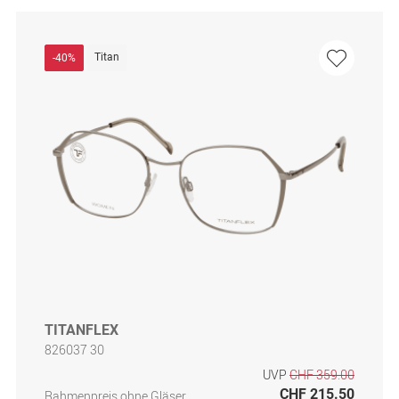
Titan
-40%
TITANFLEX
826037 30
UVP
CHF 359.00
CHF 215.50
Rahmenpreis ohne Gläser