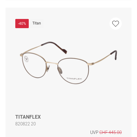
Titan
-40%
TITANFLEX
820822 20
UVP
CHF 445.00