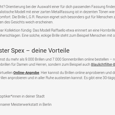
teht? Orientierung bei der Auswahl einer für dich passenden Fassung find
listische Modell mit einer zarten Metallfassung ist in dezenten Tönen wie
fort. Die Brille L.G.R. Reunion eignet sich besonders gut für Menschen 
en des Gesichts weich erscheinen.
ar Kollektion fündig: Das Modell Raffaello etwa erinnert an eine Hornbrille
erschlagen. Eine solche, eckige Brille steht zum Beispiel Menschen mit o
ister Spex – deine Vorteile
nnst du mehr als 9.000 Brillen und 7.000 Sonnenbrillen online bestellen –
nenbrillen für Damen und Herren, sondern zum Beispiel auch
Blaulichtfilter-B
irtuellen
. Hier kannst du Brillen online anprobieren und 
Online-Anprobe
illen anprobieren und in aller Ruhe austesten kannst. Es gibt eine 30-täg
ptiker*innen in deiner Stadt
nserer Meisterwerkstatt in Berlin