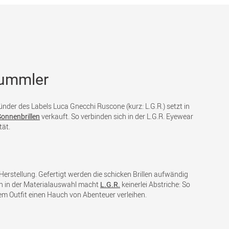
nbummler
Gründer des Labels Luca Gnecchi Ruscone (kurz: L.G.R.) setzt in
verkauft. So verbinden sich in der L.G.R. Eyewear
Sonnenbrillen
tät.
r Herstellung. Gefertigt werden die schicken Brillen aufwändig
uch in der Materialauswahl macht
keinerlei Abstriche: So
L.G.R.
dem Outfit einen Hauch von Abenteuer verleihen.