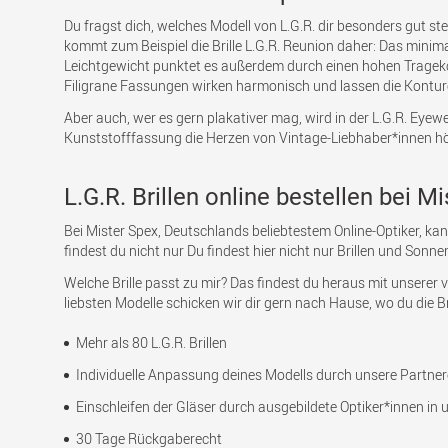
Du fragst dich, welches Modell von L.G.R. dir besonders gut s
kommt zum Beispiel die Brille L.G.R. Reunion daher: Das minima
Leichtgewicht punktet es außerdem durch einen hohen Tragekom
Filigrane Fassungen wirken harmonisch und lassen die Kontur
Aber auch, wer es gern plakativer mag, wird in der L.G.R. Eyewe
Kunststofffassung die Herzen von Vintage-Liebhaber*innen höh
L.G.R. Brillen online bestellen bei M
Bei Mister Spex, Deutschlands beliebtestem Online-Optiker, ka
findest du nicht nur Du findest hier nicht nur Brillen und Son
Welche Brille passt zu mir? Das findest du heraus mit unserer v
liebsten Modelle schicken wir dir gern nach Hause, wo du die Br
Mehr als 80 L.G.R. Brillen
Individuelle Anpassung deines Modells durch unsere Partnero
Einschleifen der Gläser durch ausgebildete Optiker*innen in u
30 Tage Rückgaberecht