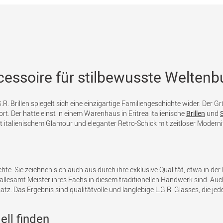
Accessoire für stilbewusste Welte
.G.R. Brillen spiegelt sich eine einzigartige Familiengeschichte wider: Der 
ort. Der hatte einst in einem Warenhaus in Eritrea italienische
und
Brillen
 italienischem Glamour und eleganter Retro-Schick mit zeitloser Moderni
chte: Sie zeichnen sich auch aus durch ihre exklusive Qualität, etwa in de
e allesamt Meister ihres Fachs in diesem traditionellen Handwerk sind. A
atz. Das Ergebnis sind qualitätvolle und langlebige L.G.R. Glasses, die je
ell finden