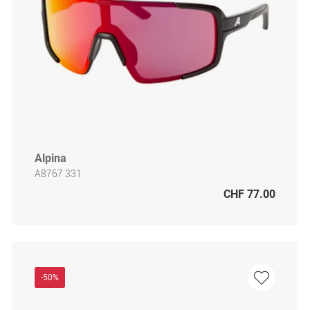
Alpina
A8767 331
CHF 77.00
-50%