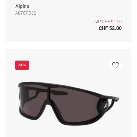
Alpina
A8767 332
UVP
CHF 94.00
CHF 52.00
-50%