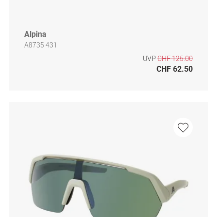
Alpina
A8735 431
UVP
CHF 125.00
CHF 62.50