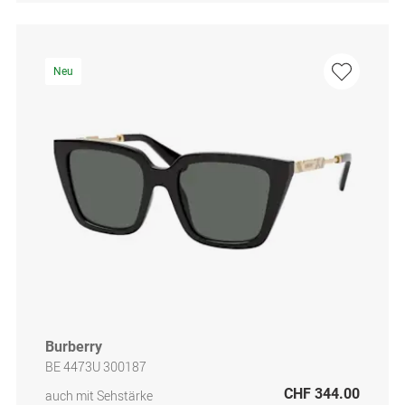
Neu
Burberry
BE 4473U 300187
CHF 344.00
auch mit Sehstärke