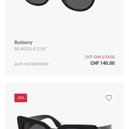
Burberry
BE 4432U 412187
UVP
CHF 279.00
CHF 140.00
auch mit Sehstärke
-50%