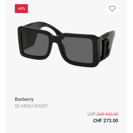
-40%
Burberry
BE 4406U 409387
UVP
CHF 455.00
CHF 273.00