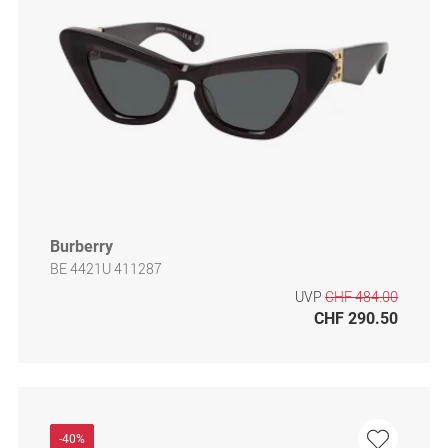
Burberry
BE 4421U 411287
UVP
CHF 484.00
CHF 290.50
-40%