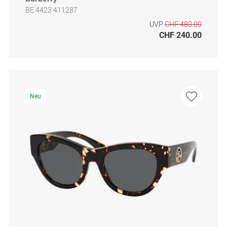
BE 4423 411287
UVP
CHF 480.00
CHF 240.00
Neu