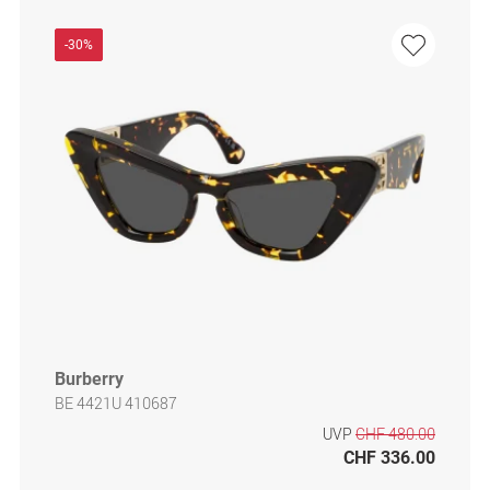
-30%
Burberry
BE 4421U 410687
UVP
CHF 480.00
CHF 336.00