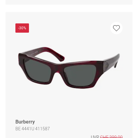
-30%
Burberry
BE 4441U 411587
UVP
CHF 399.00