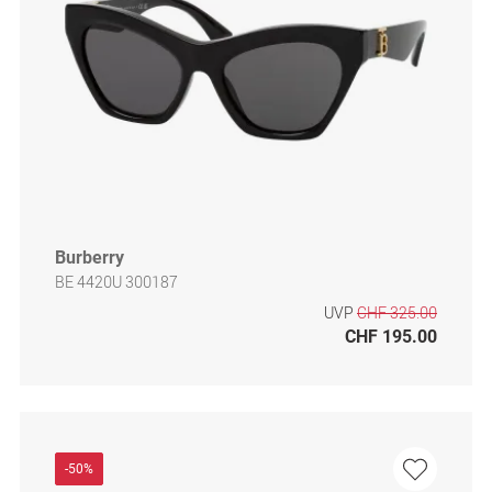
Burberry
BE 4420U 300187
UVP
CHF 325.00
CHF 195.00
-50%