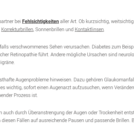
artner bei 
 aller Art. Ob kurzsichtig, weitsichti
Fehlsichtigkeiten
 
Korrekturbrillen
, Sonnenbrillen und 
Kontaktlinsen
.
alls verschwommenes Sehen verursachen. Diabetes zum Beispiel
her Retinopathie führt. Andere mögliche Ursachen sind neurolog
igräne. 
hafte Augenprobleme hinweisen. Dazu gehören Glaukomanfall,
 es wichtig, sofort einen Augenarzt aufzusuchen, wenn Veränder
ender Prozess ist.
auch durch Überanstrengung der Augen oder Trockenheit entst