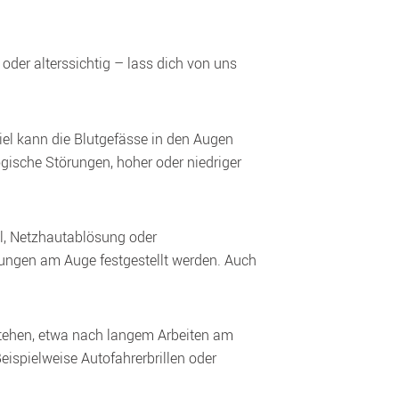
g oder alterssichtig – lass dich von uns 
 kann die Blutgefässe in den Augen 
ische Störungen, hoher oder niedriger 
 Netzhautablösung oder 
ungen am Auge festgestellt werden. Auch 
ehen, etwa nach langem Arbeiten am 
Computer, Lesen oder Autofahren. Achte in diesen Fällen auf ausreichende Pausen und passende Brillen. Beispielweise Autofahrerbrillen oder 