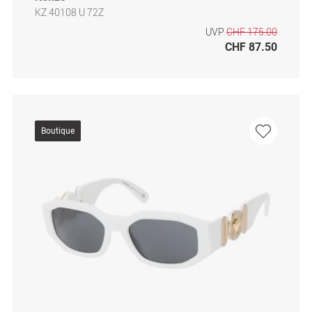
KZ 40108 U 72Z
UVP
CHF 175.00
CHF 87.50
Boutique