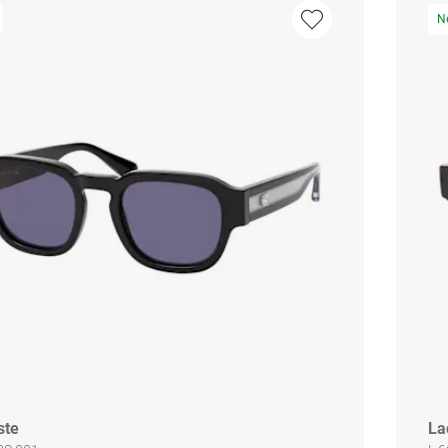
N
ste
La