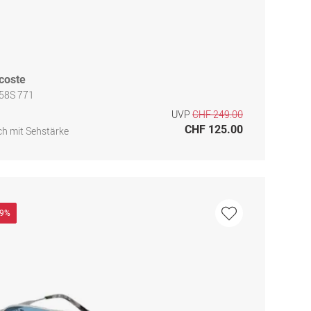
coste
258S 771
UVP
CHF 249.00
CHF 125.00
h mit Sehstärke
49%