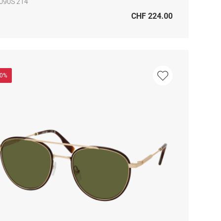
6090S 214
CHF 224.00
50%