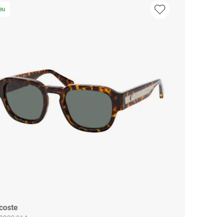
eu
coste