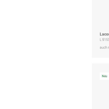
Laco
L 915
auch 
Neu