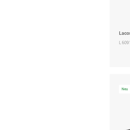
Laco
L 609
Neu