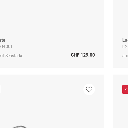
ste
La
S N 001
L 
CHF 129.00
mit Sehstärke
auc
-