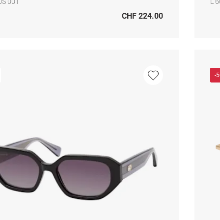
0S 001
L 
CHF 224.00
-