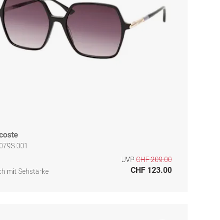
coste
6079S 001
UVP
CHF 209.00
CHF 123.00
h mit Sehstärke