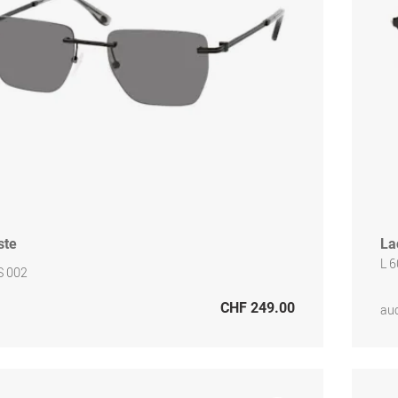
ste
La
L 
S 002
CHF 249.00
auc