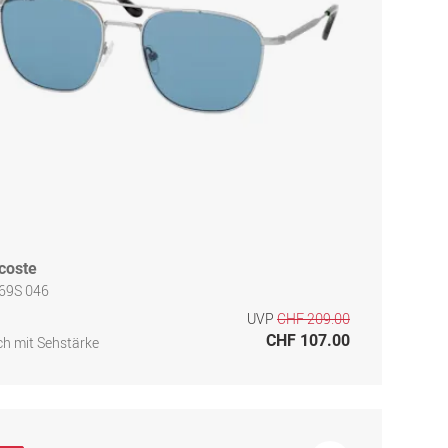
coste
269S 046
UVP
CHF 209.00
CHF 107.00
h mit Sehstärke