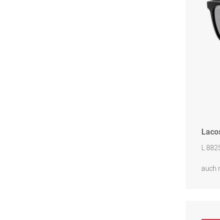
Laco
L 882
auch 