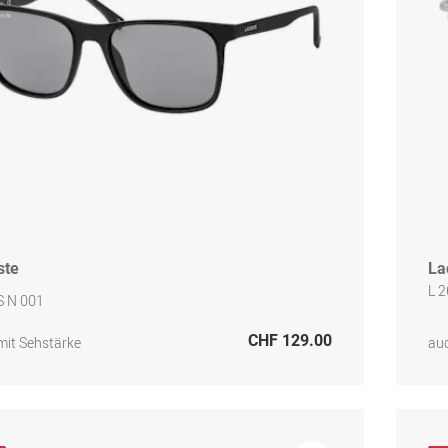
ste
La
L 
S N 001
CHF 129.00
mit Sehstärke
auc