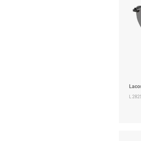
Laco
L 282