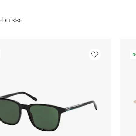
ebnisse
N