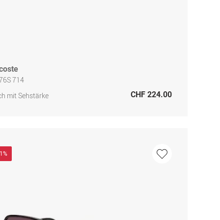
coste
276S 714
CHF 224.00
h mit Sehstärke
41%