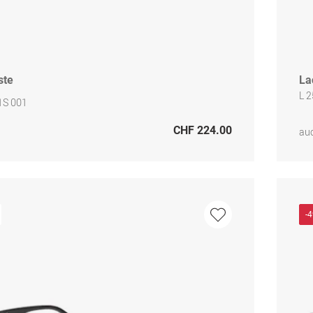
ste
La
L 
1S 001
CHF 224.00
auc
-