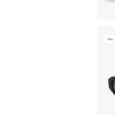
L 609
Neu