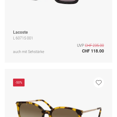
Lacoste
L 6071S 001
UVP
CHF 235.00
CHF 118.00
auch mit Sehstärke
-50%