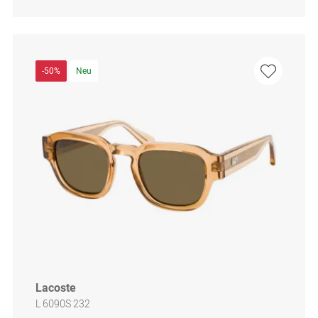
-50%
Neu
Lacoste
L 6090S 232