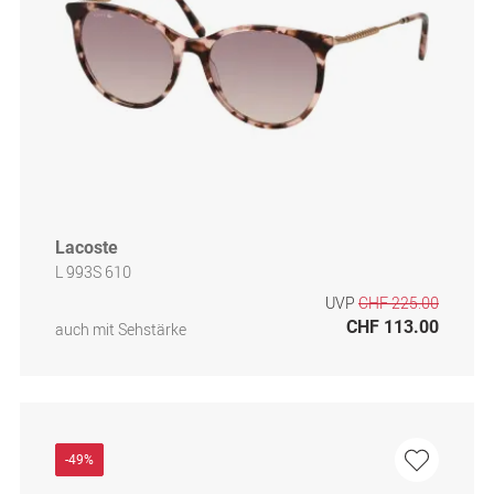
Lacoste
L 993S 610
UVP
CHF 225.00
CHF 113.00
auch mit Sehstärke
-49%