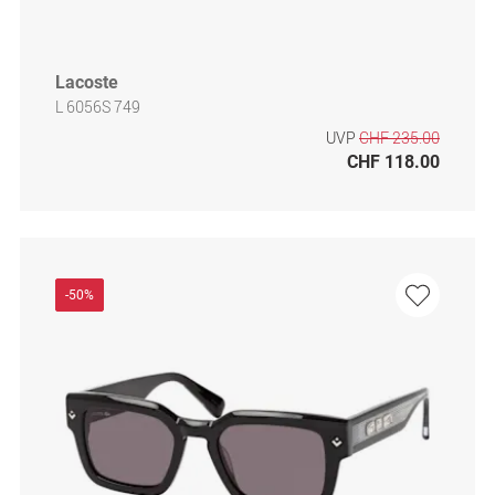
Lacoste
L 6056S 749
UVP
CHF 235.00
CHF 118.00
-50%