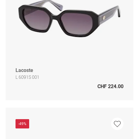
Lacoste
L 6091S 001
CHF 224.00
-49%