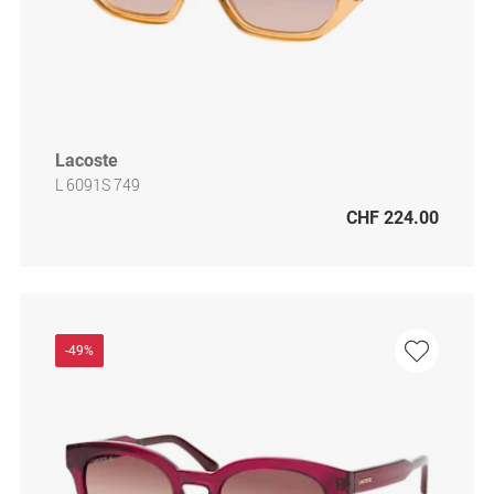
Lacoste
L 6091S 749
CHF 224.00
-49%