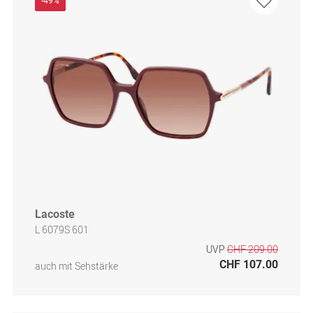
-49%
Lacoste
L 6079S 601
UVP
CHF 209.00
CHF 107.00
auch mit Sehstärke