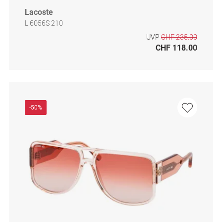
Lacoste
L 6056S 210
UVP
CHF 235.00
CHF 118.00
-50%