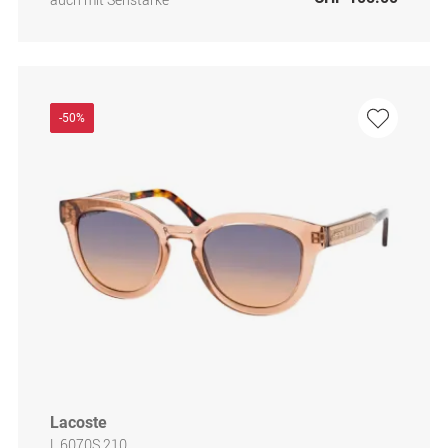
-50%
Lacoste
L 6070S 210