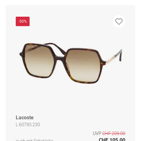
-50%
Lacoste
L 6079S 230
UVP
CHF 209.00
CHF 105.00
auch mit Sehstärke