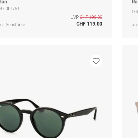
Ban
Ra
47 001/51
Oc
UVP
CHF 199.00
CHF 119.00
mit Sehstärke
auc