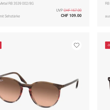
 Metal RB 3539 002/8G
RB
UVP
CHF 167.00
CHF 109.00
mit Sehstärke
auc
-