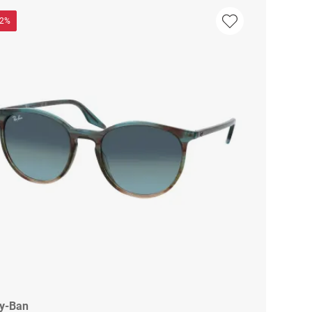
32%
y-Ban