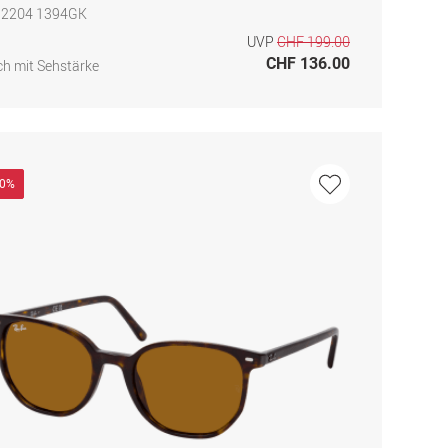
 2204 1394GK
UVP
CHF 199.00
CHF 136.00
h mit Sehstärke
30%