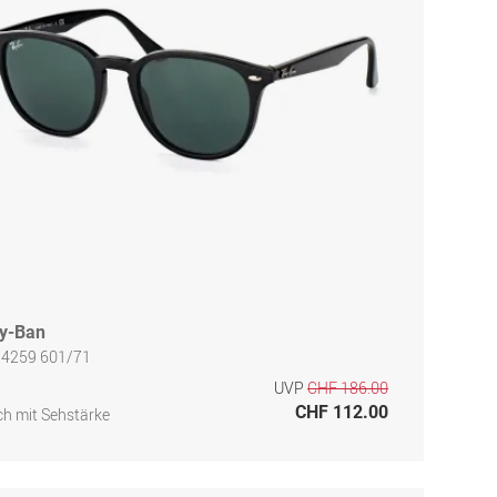
y-Ban
 4259 601/71
UVP
CHF 186.00
CHF 112.00
h mit Sehstärke