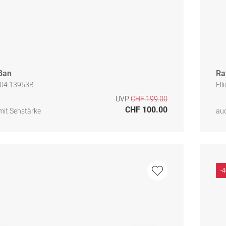
Ban
Ra
04 13953B
Ell
UVP
CHF 199.00
CHF 100.00
mit Sehstärke
auc
-