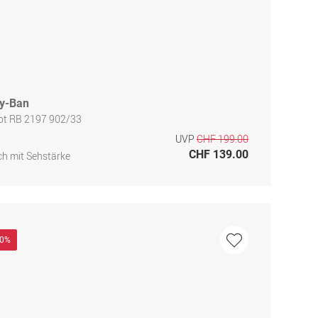
y-Ban
iot RB 2197 902/33
UVP
CHF 199.00
CHF 139.00
h mit Sehstärke
40%