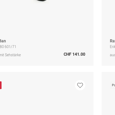
Ban
Ra
80 601/71
Er
CHF 141.00
mit Sehstärke
auc
Po