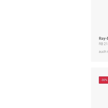
Ray-
RB 21
auch 
-30%