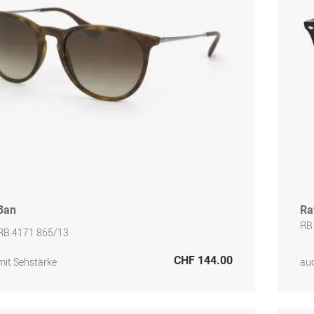
Ban
Ra
RB
 RB 4171 865/13
CHF 144.00
mit Sehstärke
auc