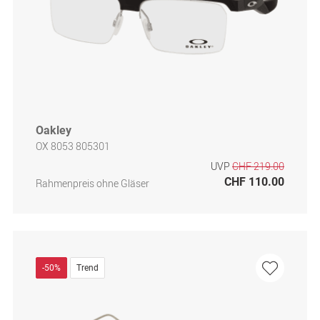
Oakley
OX 8053 805301
UVP
CHF 219.00
CHF 110.00
Rahmenpreis ohne Gläser
-50%
Trend